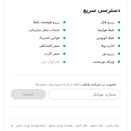
دسترسی سریع
رزرو هتل
رزرو هوشمند بلیط
بلیط هواپیما
خدمات سفر سازمانی
بلیط اتوبوس
قوانین استرداد
اجاره ویلا
سفر اقساطی
رزرو تور
سفر کارت
ویزای توریستی
کارناوال تایم
عضویت در خبرنامه پیامکی
(اطلاع از هدایا جشنواره‌ها و تخفیف‌ها)
شماره موبایل
عضویت
ویلا رامسر
هتل مشهد
هتل کیش
هواپیما تهران مشهد
بلیط هواپیما تهران کیش
ویلا شمال