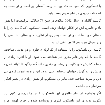
با تلسکوپی که خود ساخته بود به رصد آسمان پرداخت و توانست به
اطلاعات جدیدی در علم نجوم دست یابد.
گالیلئو گالیله در سال 1642 میلادی در سن 77 سالگی درگذشت اما هنوز
یاد و خاطره اش در افکار جهانیان زنده است، تلسکوپی که گالیله آن را با
دستان خود ساخت و توانست بسیاری از نظریه های ستاره شناسی را
زیر سوال ببرد، هم اکنون باقی است.
گالیله این تلسکوپ را با استفاده از یک لوله ی فلزی و دو عدسی ساخت.
گالیله با نام
پدر علم مدرن
هم شناخته می شود. او با افراد زیادی از
جمله کشیش های کلیسا و روئسای چندین دانشگاه جنگید تا بتواند نظریه
هایش را به گوش جهانیان برساند. حتی او در این راه به عنوان فردی بی
دین و مرتد شناخته شد، بنابراین تلسکوپ او نقش زیادی در تغییر افکار
مردمان دنیا داشت.
اگر بخواهیم از نظر ظاهری این تلسکوپ خاص را بررسی کنیم باید
بگوییم بدنه ی این تلسکوپ فلزی و پوشانده شده با چرم قهوه ای و