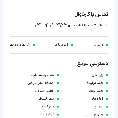
تماس با کارناوال
021 9101 3530
پشتیبانی 7 صبح تا 1 بامداد:
درباره ما
ارتباط با ما
شرایط و ضوابـط
دسترسی سریع
رزرو هتل
رزرو هوشمند بلیط
بلیط هواپیما
خدمات سفر سازمانی
بلیط اتوبوس
قوانین استرداد
اجاره ویلا
سفر اقساطی
رزرو تور
سفر کارت
ویزای توریستی
کارناوال تایم