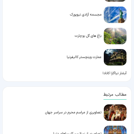
مجسمه آزادی نیویورک
باغ های گل بوچارت
عمارت وینچستر کالیفرنیا
آبشار نیاگارا کانادا
مطالب مرتبط
تصاویری از مراسم محرم در سراسر جهان
تصاویری از زیباترین کلیساهای دنیا