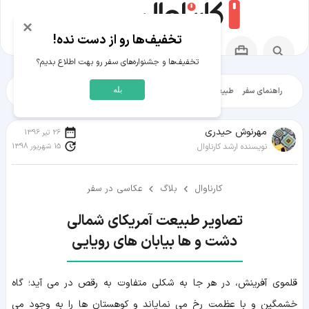
×
تخفیف‌ها رو از دست نده!
تخفیف‌ها و جشنواره‌های سفر رو بهت اطلاع بدیم؟
بله
راهنمای سفر
طبیعت‌گردی
تاریخ‌گردی
شهرگردی
ایرانگرد
مقالات آموز
مهرنوش حیدری
26 تیر 1396
15 شهریور 1398
نویسنده ارشد کارناوال
کارناوال
بلاگ
عکاسی در سفر
دشت و ها بیابان های رویایی
قلموی آفرینش، در هر جا به شکلی متفاوت به رقص در می آید؛ گاه
خشمگین و با عظمت رخ می نمایاند و کوهستان ها را به وجود می