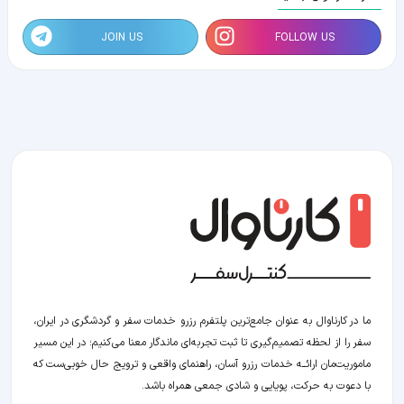
JOIN US
FOLLOW US
ما در کارناوال به عنوان جامع‌ترین پلتفرم رزرو خدمات سفر و گردشگری در ایران،
سفر را از لحظه‌ تصمیم‌گیری تا ثبت تجربه‌ای ماندگار معنا می‌کنیم؛ در این مسیر‍
ماموریت‌مان اراﺋــﻪ خدمات رزرو آسان، راهنمای واقعی و ترویج حال خوبی‌ست که
با دعوت به حرکت، پویایی و شادی جمعی همراه باشد.