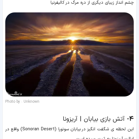
چشم انداز زیبای دیگری از دره مرگ در کالیفرنیا
Photo by : Unknown
4-
آتش بازی بیابان | آریزونا
این لحظه ی شگفت انگیز در بیابان سونورا (Sonoran Desert) واقع در
ایالت آریزونا به ثبت رسیده است.