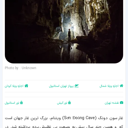
Photo by : Unknown
اجاره ویلا شمال
پرواز تهران استانبول
اجاره ویلا کردان
نقشه تهران
تور کیش
تور استانبول
غار سون دونگ (Sơn Đoòng Cave) ویتنام، بزرگ ترین غار جهان است
که و همین چند سال پیش به وسعت بی نظیرش پرده برداشته شد. در