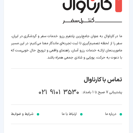
ما در کارناوال به عنوان جامع‌ترین پلتفرم رزرو خدمات سفر و گردشگری در ایران،
سفر را از لحظه‌ تصمیم‌گیری تا ثبت تجربه‌ای ماندگار معنا می‌کنیم؛ در این مسیر‍
ماموریت‌مان اراﺋــﻪ خدمات رزرو آسان، راهنمای واقعی و ترویج حال خوبی‌ست که
با دعوت به حرکت، پویایی و شادی جمعی همراه باشد.
تماس با کارناوال
021 9101 3530
پشتیبانی 7 صبح تا 1 بامداد:
درباره ما
ارتباط با ما
شرایط و ضوابـط