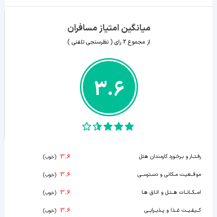
میانگین امتیاز مسافران
از مجموع
2
رای ( نظرسنجی تلفنی )
3.6
3.6
رفـتــار و بـرخـورد کارمندان هتل
(
خوب
)
3.6
موقــعیـت مـکانی و دسـترســی
(
خوب
)
3.6
امــکــانــات هــتـل و اتـاق هـا
(
خوب
)
3.6
کــیـفـیــت غــذا و پــذیــرایــی
(
خوب
)