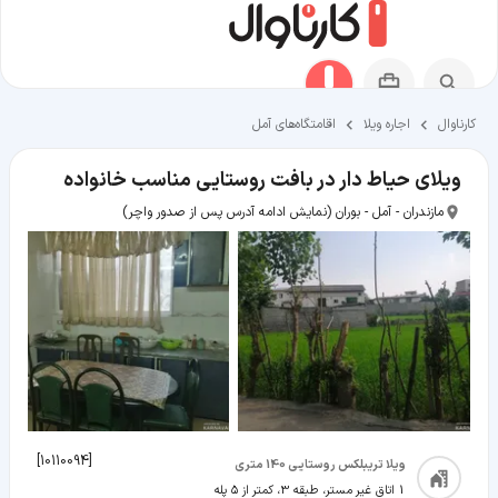
کارناوال
اجاره ویلا
اقامتگاه‌های آمل
ویلای حیاط دار در بافت روستایی مناسب خانواده
مازندران - آمل - بوران
(نمایش ادامه آدرس پس از صدور واچر)
]
10110094
[
ویلا تریبلکس روستایی 140 متری
1 اتاق غیر مستر، طبقه 3، کمتر از ۵ پله