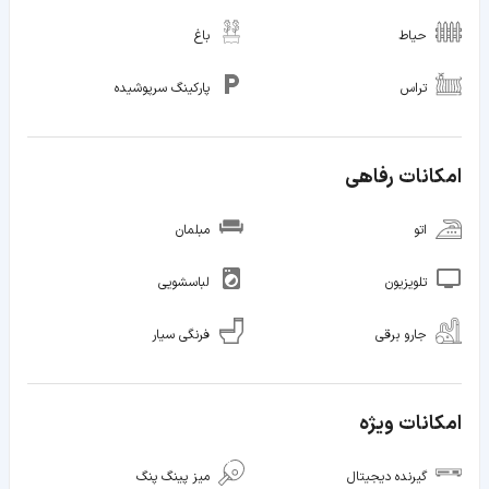
حیاط
باغ
تراس
پارکینگ سرپوشیده
امکانات رفاهی
اتو
مبلمان
تلویزیون
لباسشویی
جارو برقی
فرنگی سیار
امکانات ویژه
گیرنده دیجیتال
میز پینگ پنگ