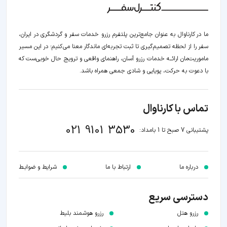
ما در کارناوال به عنوان جامع‌ترین پلتفرم رزرو خدمات سفر و گردشگری در ایران،
سفر را از لحظه‌ تصمیم‌گیری تا ثبت تجربه‌ای ماندگار معنا می‌کنیم؛ در این مسیر‍
ماموریت‌مان اراﺋــﻪ خدمات رزرو آسان، راهنمای واقعی و ترویج حال خوبی‌ست که
با دعوت به حرکت، پویایی و شادی جمعی همراه باشد.
تماس با کارناوال
021 9101 3530
پشتیبانی 7 صبح تا 1 بامداد:
درباره ما
ارتباط با ما
شرایط و ضوابـط
دسترسی سریع
رزرو هتل
رزرو هوشمند بلیط