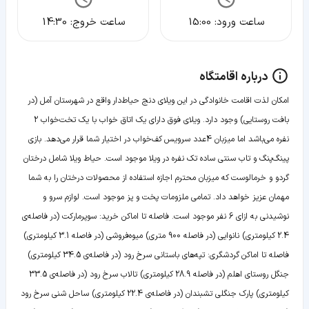
ساعت ورود:
15:00
ساعت خروج:
14:30
درباره اقامتگاه
امکان لذت اقامت خانوادگی در این ویلای دنج حیاط‌‌‌‌‌‌دار واقع در شهرستان آمل (در
بافت روستایی) وجود دارد. ویلای فوق دارای یک اتاق خواب با یک تخت‌خواب 2
نفره می‌باشد اما میزبان 4عدد سرویس کف‌خواب در اختیار شما قرار می‌دهد. بازی
پینگ‌پنگ و تاب سنتی ساده تک نفره در ویلا موجود است. حیاط ویلا شامل درختان
گردو و خرمالوست که میزبان محترم اجازه استفاده از محصولات درختان را به شما
مهمان عزیز خواهد داد. تمامی ملزومات پخت و پز موجود است. لوازم سرو و
نوشیدنی به ازای 6 نفر موجود است. فاصله تا اماکن خرید: سوپرمارکت (در فاصله‌ی
2.4 کیلومتری) نانوایی (در فاصله 900 متری) میوه‌فروشی (در فاصله 3.1 کیلومتری)
فاصله تا اماکن گردشگری: تپه‌های باستانی سرخ رود (در فاصله‌ی 34.5 کیلومتری)
جنگل روستای اهلم (در فاصله 28.9 کیلومتری) تالاب سرخ رود (در فاصله‌ی 33.5
کیلومتری) پارک جنگلی تشبندان (در فاصله‌ی 22.4 کیلومتری) ساحل شنی سرخ رود