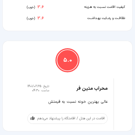
3.6
کیفیت اقامت نسـبت به هـزینه
(
خوب
)
3.6
نظافــت و رعـــایت بهــداشــت
(
خوب
)
5.0
تاریخ:
1401/06/25
محراب متین فر
ساعت:
04:30
عالی بهترین خونه نسبت به قیمتش
اقامت در این هتل / اقامتگاه را پیشنهاد می‌دهم