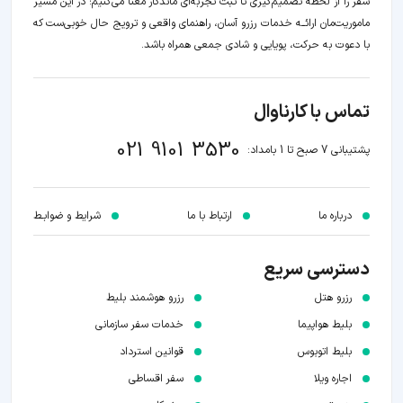
سفر را از لحظه‌ تصمیم‌گیری تا ثبت تجربه‌ای ماندگار معنا می‌کنیم؛ در این مسیر‍
ماموریت‌مان اراﺋــﻪ خدمات رزرو آسان، راهنمای واقعی و ترویج حال خوبی‌ست که
با دعوت به حرکت، پویایی و شادی جمعی همراه باشد.
تماس با کارناوال
021 9101 3530
پشتیبانی 7 صبح تا 1 بامداد:
درباره ما
ارتباط با ما
شرایط و ضوابـط
دسترسی سریع
رزرو هتل
رزرو هوشمند بلیط
بلیط هواپیما
خدمات سفر سازمانی
بلیط اتوبوس
قوانین استرداد
اجاره ویلا
سفر اقساطی