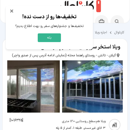
×
تخفیف‌ها رو از دست نده!
تخفیف‌ها و جشنواره‌های سفر رو بهت اطلاع بدیم؟
کارناوال
اجاره ویلا
اقامتگاه‌های تالش
بله
ویلا استخر سرپوشیده آب گرم در تالش
گیلان - تالش - روستای راهنما محله
(نمایش ادامه آدرس پس از صدور واچر)
]
1016325
[
ویلا هم‌سطح روستایی 120 متری
3 اتاق غیر مستر، طبقه 1، کمتر از ۵ پله