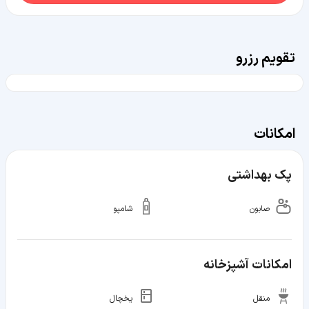
تقویم رزرو
امکانات
پک بهداشتی
صابون
شامپو
امکانات آشپزخانه
منقل
یخچال