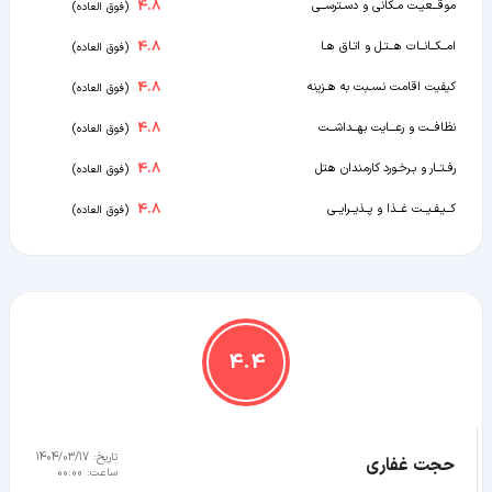
4.8
موقــعیـت مـکانی و دسـترســی
(
فوق العاده
)
4.8
امــکــانــات هــتـل و اتـاق هـا
(
فوق العاده
)
4.8
کیفیت اقامت نسـبت به هـزینه
(
فوق العاده
)
4.8
نظافــت و رعـــایت بهــداشــت
(
فوق العاده
)
4.8
رفـتــار و بـرخـورد کارمندان هتل
(
فوق العاده
)
4.8
کــیـفـیــت غــذا و پــذیــرایــی
(
فوق العاده
)
4.4
تاریخ:
1404/03/17
حجت غفاری
ساعت:
00:00