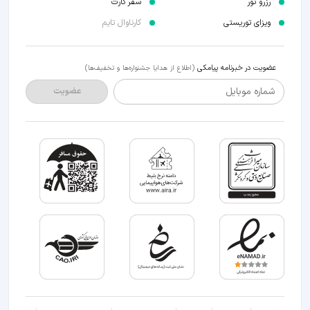
رزرو تور
سفر کارت
ویزای توریستی
کارناوال تایم
عضویت در خبرنامه پیامکی
(اطلاع از هدایا جشنواره‌ها و تخفیف‌ها)
شماره موبایل
عضویت