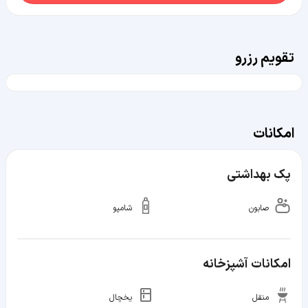
تقویم رزرو
امکانات
پک بهداشتی
صابون
شامپو
امکانات آشپزخانه
منقل
یخچال