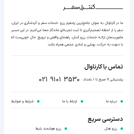
ما در کارناوال به عنوان جامع‌ترین پلتفرم رزرو خدمات سفر و گردشگری در ایران،
سفر را از لحظه‌ تصمیم‌گیری تا ثبت تجربه‌ای ماندگار معنا می‌کنیم؛ در این مسیر‍
ماموریت‌مان اراﺋــﻪ خدمات رزرو آسان، راهنمای واقعی و ترویج حال خوبی‌ست که
با دعوت به حرکت، پویایی و شادی جمعی همراه باشد.
تماس با کارناوال
021 9101 3530
پشتیبانی 7 صبح تا 1 بامداد:
درباره ما
ارتباط با ما
شرایط و ضوابـط
دسترسی سریع
رزرو هتل
رزرو هوشمند بلیط