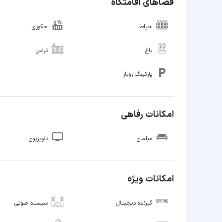
فضاهای اقامتگاه
حیاط
جکوزی
باغ
تراس
پارکینگ روباز
امکانات رفاهی
مبلمان
تلویزیون
امکانات ویژه
گیرنده دیجیتال
سیستم صوتی