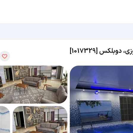
وزی، دوبلکس
[
1017329
]