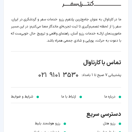
ما در کارناوال به عنوان جامع‌ترین پلتفرم رزرو خدمات سفر و گردشگری در ایران،
سفر را از لحظه‌ تصمیم‌گیری تا ثبت تجربه‌ای ماندگار معنا می‌کنیم؛ در این مسیر‍
ماموریت‌مان اراﺋــﻪ خدمات رزرو آسان، راهنمای واقعی و ترویج حال خوبی‌ست که
با دعوت به حرکت، پویایی و شادی جمعی همراه باشد.
تماس با کارناوال
021 9101 3530
پشتیبانی 7 صبح تا 1 بامداد:
درباره ما
ارتباط با ما
شرایط و ضوابـط
دسترسی سریع
رزرو هتل
رزرو هوشمند بلیط