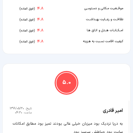
4.8
موقــعیـت مـکانی و دسـترســی
(
فوق العاده
)
4.8
نظافــت و رعـــایت بهــداشــت
(
فوق العاده
)
4.8
امــکــانــات هــتـل و اتـاق هـا
(
فوق العاده
)
4.8
کیفیت اقامت نسـبت به هـزینه
(
فوق العاده
)
5.0
تاریخ:
1398/05/30
امیر قادری
ساعت:
04:30
به دریا نزدیک بود میزبان خیلی عالی بودند تمیز بود مطابق امکانات
سایت بود حیاطش سرسبز بود