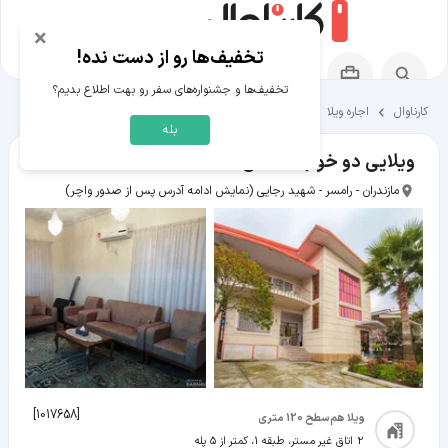
×
تخفیف‌ها رو از دست نده!
تخفیف‌ها و جشنواره‌های سفر رو بهت اطلاع بدیم؟
کارناوال
اجاره ویلا
اقامتگاه‌های رامسر
بله
ویلایی دو خوابه ساحلی
مازندران - رامسر - شهید رجایی
(نمایش ادامه آدرس پس از صدور واچر)
]
1017658
[
ویلا هم‌سطح 120 متری
2 اتاق غیر مستر، طبقه 1، کمتر از ۵ پله