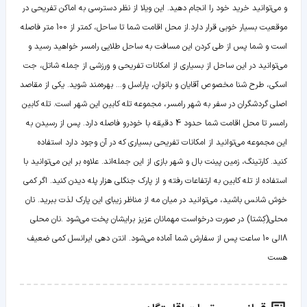
و می‌توانید خرید خود را انجام دهید. این ویلا از نظر دسترسی به اماکن تفریحی در
موقعیت بسیار خوبی قرار دارد.از محل اقامت شما تا ساحل، کمتر از 100 متر فاصله
است و شما پس از طی کردن این مسافت به ساحل طلایی رامسر خواهید رسید و
می‌توانید در این ساحل از بسیاری از امکانات تفریحی و ورزشی از جمله شاتل، جت
اسکی، طرح شنا مخصوص آقایان و بانوان، پاراسل و... بهره‌مند شوید. یکی از مقاصد
اصلی گردشگران در سفر به شهر رامسر، مجموعه تله کابین این شهر است. تله کابین
رامسر تا محل اقامت شما حدود 4 دقیقه با خودرو فاصله دارد. پس از رسیدن به
این مجموعه می‌توانید از امکانات تفریحی بسیاری که در آن وجود دارد استفاده
کنید. کارتینگ، زمین پینت بال و شهر بازی از این جمله‌اند. علاوه بر این می‌توانید با
استفاده از تله کابین به ارتفاعات رفته و از پارک جنگلی هزار پله دیدن کنید. اگر کمی
خوش شانس باشید، می‌توانید در میان مه از مناظر زیبای این پارک لذت ببرید. نان
محلی(کِشتا) در صورت درخواست مهمانان عزیز برایشان پخت می‌شود .نان محلی
8الی 10 ساعت پس از سفارش شما آماده می‌شود. انتن دهی ایرانسل کمی ضعیف
هست