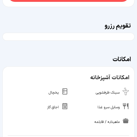
تقویم رزرو
امکانات
امکانات آشپزخانه
سینک ظرفشویی
یخچال
وسایل سرو غذا
اجاق گاز
ماهیتابه / قابلمه