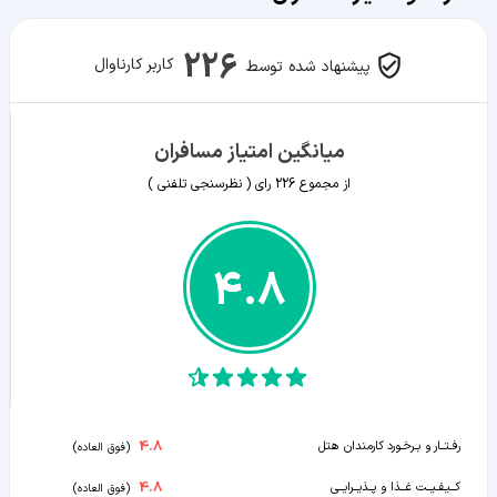
226
کاربر کارناوال
پیشنهاد شده توسط
میانگین امتیاز مسافران
از مجموع
226
رای ( نظرسنجی تلفنی )
4.8
4.8
رفـتــار و بـرخـورد کارمندان هتل
(
فوق العاده
)
4.8
کــیـفـیــت غــذا و پــذیــرایــی
(
فوق العاده
)