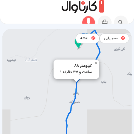
مسیریابی
نقشه
مسیر ارزوئیه به بافت
×
88 کیلومتر
1 ساعت و 47 دقیقه