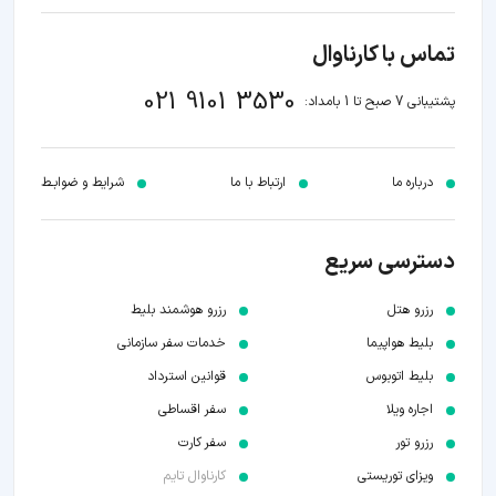
تماس با کارناوال
021 9101 3530
پشتیبانی 7 صبح تا 1 بامداد:
درباره ما
ارتباط با ما
شرایط و ضوابـط
دسترسی سریع
رزرو هتل
رزرو هوشمند بلیط
بلیط هواپیما
خدمات سفر سازمانی
بلیط اتوبوس
قوانین استرداد
اجاره ویلا
سفر اقساطی
رزرو تور
سفر کارت
ویزای توریستی
کارناوال تایم