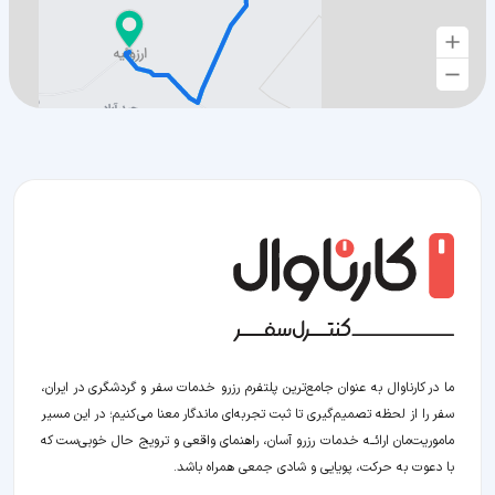
ما در کارناوال به عنوان جامع‌ترین پلتفرم رزرو خدمات سفر و گردشگری در ایران،
سفر را از لحظه‌ تصمیم‌گیری تا ثبت تجربه‌ای ماندگار معنا می‌کنیم؛ در این مسیر‍
ماموریت‌مان اراﺋــﻪ خدمات رزرو آسان، راهنمای واقعی و ترویج حال خوبی‌ست که
با دعوت به حرکت، پویایی و شادی جمعی همراه باشد.