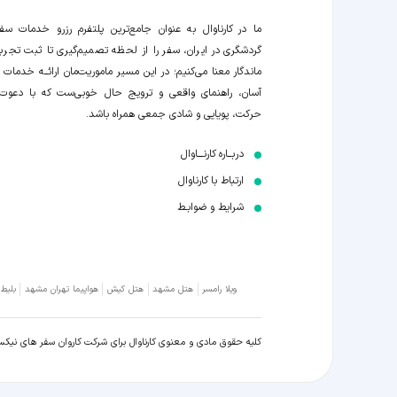
ما در کارناوال به عنوان جامع‌ترین پلتفرم رزرو خدمات سف
گردشگری در ایران، سفر را از لحظه‌ تصمیم‌گیری تا ثبت تجربه
ماندگار معنا می‌کنیم؛ در این مسیر‍ ماموریت‌مان اراﺋــﻪ خدمات ر
آسان، راهنمای واقعی و ترویج حال خوبی‌ست که با دعوت
حرکت، پویایی و شادی جمعی همراه باشد.
دربــاره کارنـــاوال
ارتباط با کارناوال
شرایط و ضوابـط
ویلا رامسر
هتل مشهد
هتل کیش
هواپیما تهران مشهد
بلیط
کلیه حقوق مادی و معنوی کارناوال برای شرکت کاروان سفر های نیک