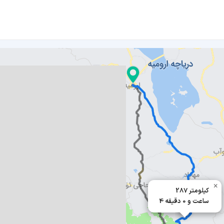
×
287 کیلومتر
4 ساعت و 0 دقیقه