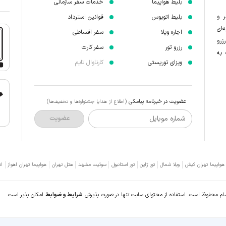
بلیط هواپیما
خدمات سفر سازمانی
ر و
بلیط اتوبوس
قوانین استرداد
‌ای
اجاره ویلا
سفر اقساطی
زرو
رزرو تور
سفر کارت
 به
ویزای توریستی
کارناوال تایم
عضویت در خبرنامه پیامکی
(اطلاع از هدایا جشنواره‌ها و تخفیف‌ها)
شماره موبایل
عضویت
 هواپیما تهران کیش
ویلا شمال
تور ژاپن
تور استانبول
سوئیت مشهد
هتل تهران
هواپیما تهران اهواز
ات
سام محفوظ است. استفاده از محتوای سایت تنها در صورت پذیرش
شرایط و ضوابط
امکان پذیر است.