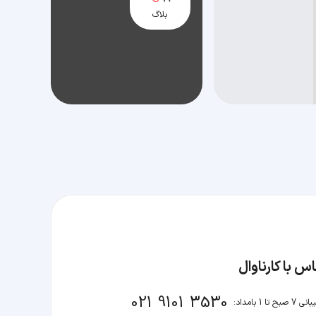
بلاگ
س با کارناوال
021 9101 3530
صبح تا 1 بامداد: