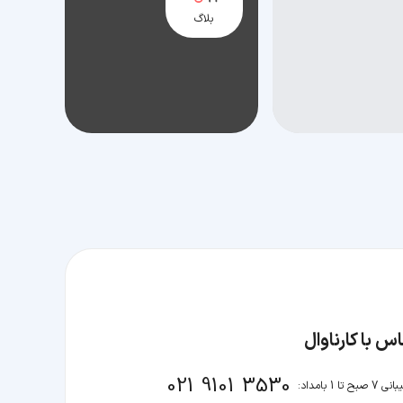
بلاگ
س با کارناوال
021 9101 3530
صبح تا 1 بامداد: