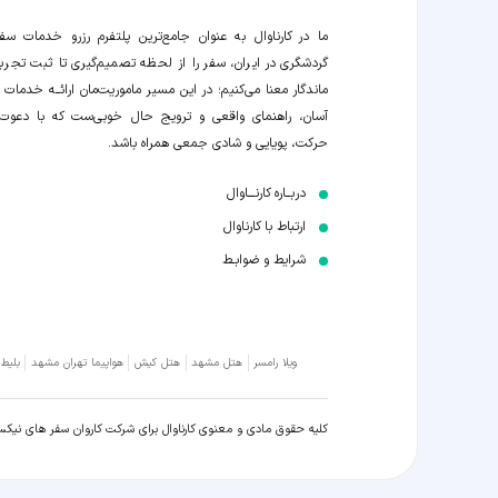
ما در کارناوال به عنوان جامع‌ترین پلتفرم رزرو خدمات سف
گردشگری در ایران، سفر را از لحظه‌ تصمیم‌گیری تا ثبت تجربه
ماندگار معنا می‌کنیم؛ در این مسیر‍ ماموریت‌مان اراﺋــﻪ خدمات ر
آسان، راهنمای واقعی و ترویج حال خوبی‌ست که با دعوت
حرکت، پویایی و شادی جمعی همراه باشد.
دربــاره کارنـــاوال
ارتباط با کارناوال
شرایط و ضوابـط
ویلا رامسر
هتل مشهد
هتل کیش
هواپیما تهران مشهد
بلیط
کلیه حقوق مادی و معنوی کارناوال برای شرکت کاروان سفر های نیک