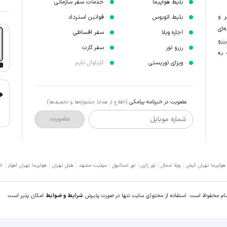
بلیط هواپیما
خدمات سفر سازمانی
ر و
بلیط اتوبوس
قوانین استرداد
‌ای
اجاره ویلا
سفر اقساطی
زرو
رزرو تور
سفر کارت
 به
ویزای توریستی
کارناوال تایم
عضویت در خبرنامه پیامکی
(اطلاع از هدایا جشنواره‌ها و تخفیف‌ها)
شماره موبایل
عضویت
 هواپیما تهران کیش
ویلا شمال
تور ژاپن
تور استانبول
سوئیت مشهد
هتل تهران
هواپیما تهران اهواز
ات
سام محفوظ است. استفاده از محتوای سایت تنها در صورت پذیرش
شرایط و ضوابط
امکان پذیر است.