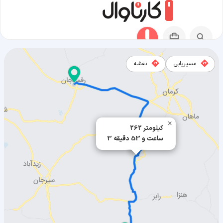
مسیریابی
نقشه
مسیر رفسنجان به بافت
×
262 کیلومتر
3 ساعت و 53 دقیقه