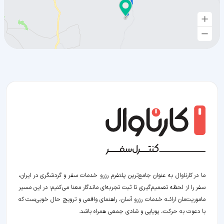
ما در کارناوال به عنوان جامع‌ترین پلتفرم رزرو خدمات سفر و گردشگری در ایران،
سفر را از لحظه‌ تصمیم‌گیری تا ثبت تجربه‌ای ماندگار معنا می‌کنیم؛ در این مسیر‍
ماموریت‌مان اراﺋــﻪ خدمات رزرو آسان، راهنمای واقعی و ترویج حال خوبی‌ست که
با دعوت به حرکت، پویایی و شادی جمعی همراه باشد.