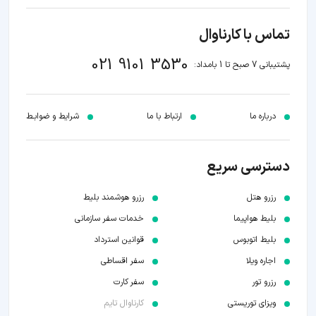
تماس با کارناوال
021 9101 3530
پشتیبانی 7 صبح تا 1 بامداد:
درباره ما
ارتباط با ما
شرایط و ضوابـط
دسترسی سریع
رزرو هتل
رزرو هوشمند بلیط
بلیط هواپیما
خدمات سفر سازمانی
بلیط اتوبوس
قوانین استرداد
اجاره ویلا
سفر اقساطی
رزرو تور
سفر کارت
ویزای توریستی
کارناوال تایم