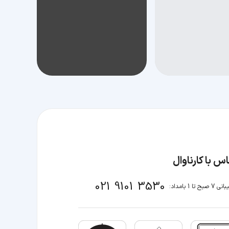
س با کارناوال
021 9101 3530
صبح تا 1 بامداد: