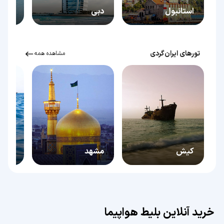
استانبول
دبی
آنتالی
تور‌های ایران‌گردی
مشاهده همه
کیش
مشهد
قشم
خرید آنلاین بلیط هواپیما