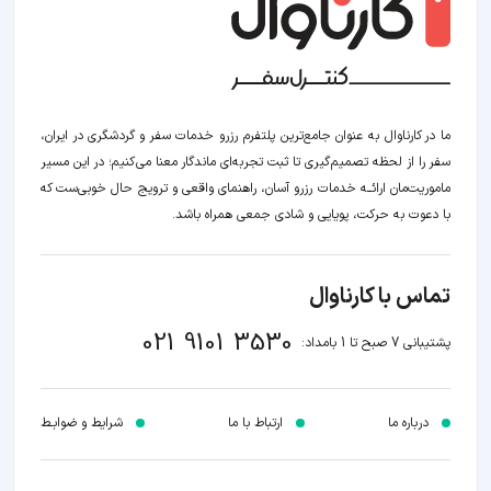
ما در کارناوال به عنوان جامع‌ترین پلتفرم رزرو خدمات سفر و گردشگری در ایران،
سفر را از لحظه‌ تصمیم‌گیری تا ثبت تجربه‌ای ماندگار معنا می‌کنیم؛ در این مسیر‍
ماموریت‌مان اراﺋــﻪ خدمات رزرو آسان، راهنمای واقعی و ترویج حال خوبی‌ست که
با دعوت به حرکت، پویایی و شادی جمعی همراه باشد.
تماس با کارناوال
021 9101 3530
پشتیبانی 7 صبح تا 1 بامداد:
درباره ما
ارتباط با ما
شرایط و ضوابـط