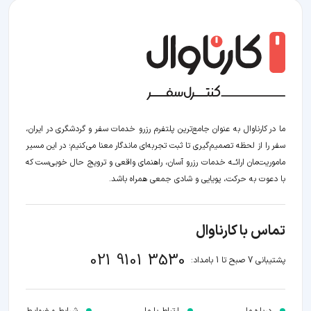
ما در کارناوال به عنوان جامع‌ترین پلتفرم رزرو خدمات سفر و گردشگری در ایران،
سفر را از لحظه‌ تصمیم‌گیری تا ثبت تجربه‌ای ماندگار معنا می‌کنیم؛ در این مسیر‍
ماموریت‌مان اراﺋــﻪ خدمات رزرو آسان، راهنمای واقعی و ترویج حال خوبی‌ست که
با دعوت به حرکت، پویایی و شادی جمعی همراه باشد.
تماس با کارناوال
021 9101 3530
پشتیبانی 7 صبح تا 1 بامداد: