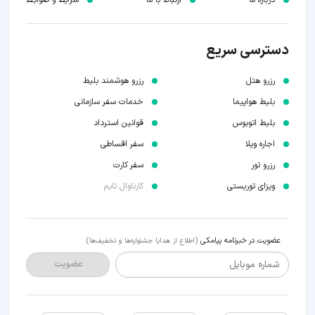
درباره ما
ارتباط با ما
شرایط و ضوابـط
دسترسی سریع
رزرو هتل
رزرو هوشمند بلیط
بلیط هواپیما
خدمات سفر سازمانی
بلیط اتوبوس
قوانین استرداد
اجاره ویلا
سفر اقساطی
رزرو تور
سفر کارت
ویزای توریستی
کارناوال تایم
عضویت در خبرنامه پیامکی
(اطلاع از هدایا جشنواره‌ها و تخفیف‌ها)
شماره موبایل
عضویت