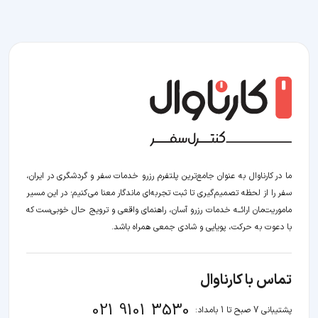
ما در کارناوال به عنوان جامع‌ترین پلتفرم رزرو خدمات سفر و گردشگری در ایران،
سفر را از لحظه‌ تصمیم‌گیری تا ثبت تجربه‌ای ماندگار معنا می‌کنیم؛ در این مسیر‍
ماموریت‌مان اراﺋــﻪ خدمات رزرو آسان، راهنمای واقعی و ترویج حال خوبی‌ست که
با دعوت به حرکت، پویایی و شادی جمعی همراه باشد.
تماس با کارناوال
021 9101 3530
پشتیبانی 7 صبح تا 1 بامداد: