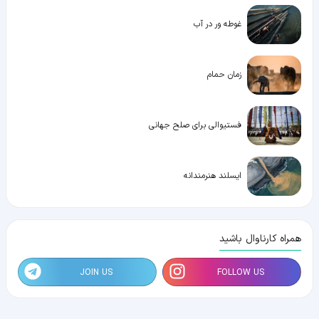
غوطه ور در آب
زمان حمام
فستیوالی برای صلح جهانی
ایسلند هنرمندانه
همراه کارناوال باشید
JOIN US
FOLLOW US