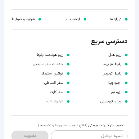
درباره ما
ارتباط با ما
شرایط و ضوابـط
دسترسی سریع
رزرو هتل
رزرو هوشمند بلیط
بلیط هواپیما
خدمات سفر سازمانی
بلیط اتوبوس
قوانین استرداد
اجاره ویلا
سفر اقساطی
رزرو تور
سفر کارت
ویزای توریستی
کارناوال تایم
عضویت در خبرنامه پیامکی
(اطلاع از هدایا جشنواره‌ها و تخفیف‌ها)
شماره موبایل
عضویت