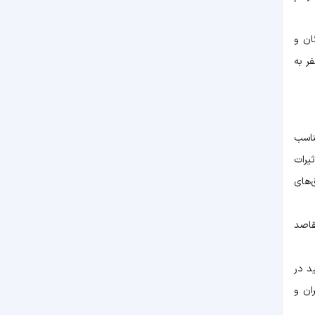
ان و
ر به
ناسب
یرات
‌های
قاصد
د در
ان و