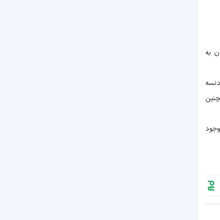
ن به
دنسه
چنین
وان وجود