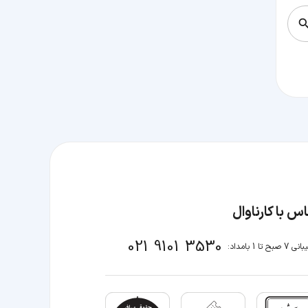
س با کارناوال
021 9101 3530
صبح تا 1 بامداد: