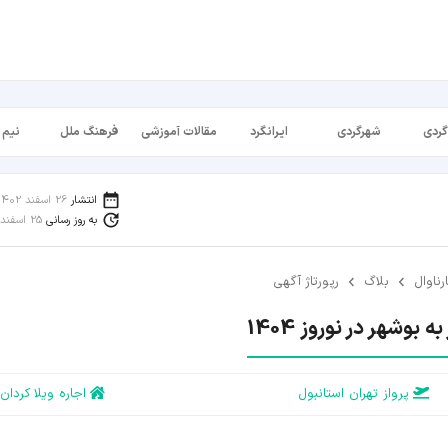
گردی
شهرگردی
ایرانگرد
مقالات آموزشی
فرهنگ ملل
نیم 
انتشار
26 اسفند 1402
به روز رسانی
25 اسفند 1403
رناوال
بلاگ
رپورتاژ آگهی
ه بوشهر در نوروز 1404
پرواز تهران استانبول
اجاره ویلا کردان