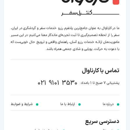
ما در کارناوال به عنوان جامع‌ترین پلتفرم رزرو خدمات سفر و گردشگری در ایران،
سفر را از لحظه‌ تصمیم‌گیری تا ثبت تجربه‌ای ماندگار معنا می‌کنیم؛ در این مسیر‍
ماموریت‌مان اراﺋــﻪ خدمات رزرو آسان، راهنمای واقعی و ترویج حال خوبی‌ست که
با دعوت به حرکت، پویایی و شادی جمعی همراه باشد.
تماس با کارناوال
021 9101 3530
پشتیبانی 7 صبح تا 1 بامداد:
درباره ما
ارتباط با ما
شرایط و ضوابـط
دسترسی سریع