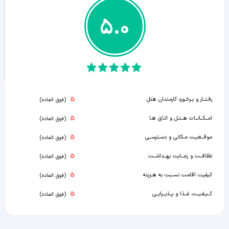
5.0
5
رفـتــار و بـرخـورد کارمندان هتل
(
فوق العاده
)
5
امــکــانــات هــتـل و اتـاق هـا
(
فوق العاده
)
5
موقــعیـت مـکانی و دسـترســی
(
فوق العاده
)
5
نظافــت و رعـــایت بهــداشــت
(
فوق العاده
)
5
کیفیت اقامت نسـبت به هـزینه
(
فوق العاده
)
5
کــیـفـیــت غــذا و پــذیــرایــی
(
فوق العاده
)