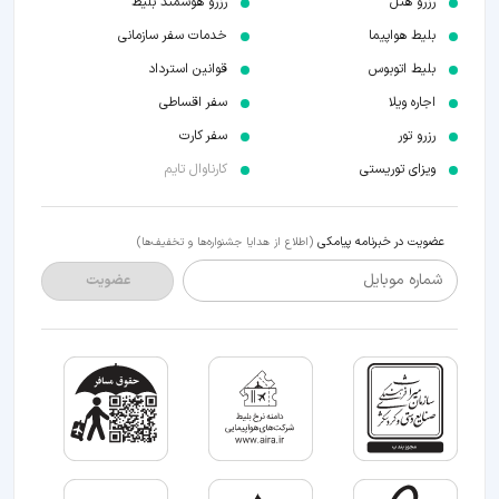
رزرو هتل
رزرو هوشمند بلیط
بلیط هواپیما
خدمات سفر سازمانی
بلیط اتوبوس
قوانین استرداد
اجاره ویلا
سفر اقساطی
رزرو تور
سفر کارت
ویزای توریستی
کارناوال تایم
عضویت در خبرنامه پیامکی
(اطلاع از هدایا جشنواره‌ها و تخفیف‌ها)
شماره موبایل
عضویت