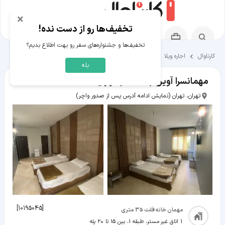
×
تخفیف‌ها رو از دست نده!
تخفیف‌ها و جشنواره‌های سفر رو بهت اطلاع بدیم؟
کارناوال
اجاره ویلا
اقامتگاه‌های تهران
بله
مهمانسرا آوین (3 تخته) تهران
تهران، تهران
(نمایش ادامه آدرس پس از صدور واچر)
]
10195045
[
مهمان خانه فلت 35 متری
1 اتاق غیر مستر، طبقه 1، بین 15 تا 20 پله