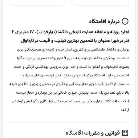
درباره اقامتگاه
‫‫اجاره روزانه و ماهانه عمارت تاریخی دلگشا (بهارخواب)، 17 متر برای 2
نفر در شهر اصفهان با تضمین بهترین کیفیت و قیمت در کارناوال
بومگردی دلگشا اقامتگاهی برای تفریح، استراحت و تجربه‌ای هیجان‌انگیز برای
شماست. بومگردی دلگشا در دو طبقه دارای 9 اتاق بوده که سرویس خواب آنها
بصورت تختخواب و کفخواب است. واحد ایوان سرویس بهداشتی فرنگی و حمام
اختصاصی دارد. اقامتگاه پارکینگ خودرو ندارد. قابل توجه مهمانان همراه با
سالمند، کودک و افراد دارای معلولیت این بومگردی در بخش ورودی و اتاقهای طبقه
بالا دارای تعدادی پله است. پذیرش حیوان خانگی در این بومگردی مجاز نیست.
امکانات اقامتگاه: - دارای یخچال - سیستم سرمایشی کولر گازی و گرمایشی گرمایش
از کف
قوانین و مقررات اقامتگاه