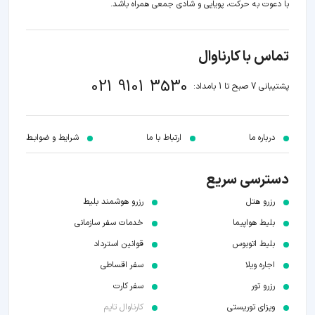
با دعوت به حرکت، پویایی و شادی جمعی همراه باشد.
تماس با کارناوال
021 9101 3530
پشتیبانی 7 صبح تا 1 بامداد:
درباره ما
ارتباط با ما
شرایط و ضوابـط
دسترسی سریع
رزرو هتل
رزرو هوشمند بلیط
بلیط هواپیما
خدمات سفر سازمانی
بلیط اتوبوس
قوانین استرداد
اجاره ویلا
سفر اقساطی
رزرو تور
سفر کارت
ویزای توریستی
کارناوال تایم