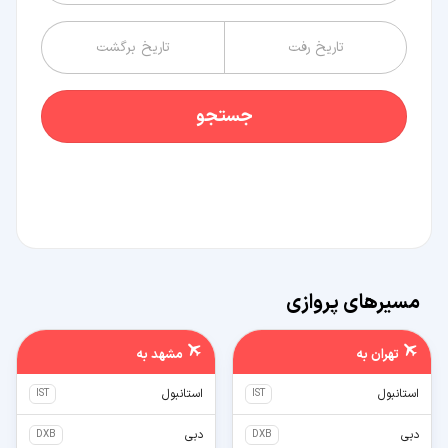
جستجو
مسیرهای پروازی
تهران
به
مشهد
به
استانبول
استانبول
IST
IST
دبی
دبی
DXB
DXB