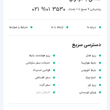
021 9101 3530
پشتیبانی 7 صبح تا 1 بامداد:
درباره ما
ارتباط با ما
شرایط و ضوابـط
دسترسی سریع
رزرو هتل
رزرو هوشمند بلیط
بلیط هواپیما
خدمات سفر سازمانی
بلیط اتوبوس
قوانین استرداد
اجاره ویلا
سفر اقساطی
رزرو تور
سفر کارت
ویزای توریستی
کارناوال تایم