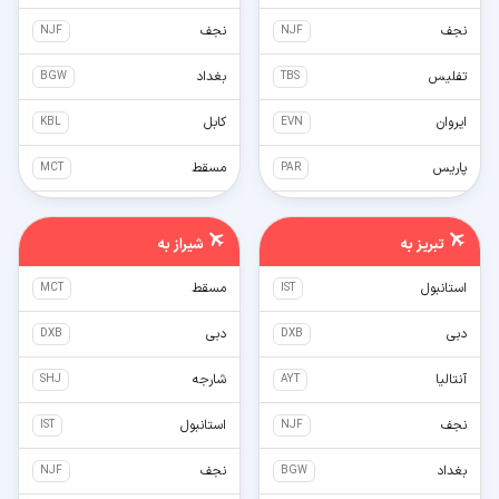
نجف
نجف
NJF
NJF
تفلیس
بغداد
BGW
TBS
ایروان
کابل
KBL
EVN
پاریس
مسقط
MCT
PAR
لندن
شارجه
SHJ
LON
تبریز
به
شیراز
به
مسقط
MCT
استانبول
مسقط
MCT
IST
آنکارا
ANK
دبی
دبی
DXB
DXB
ازمیر
ADB
آنتالیا
شارجه
SHJ
AYT
تورنتو
YTO
نجف
استانبول
IST
NJF
ونکوور
YVR
بغداد
نجف
NJF
BGW