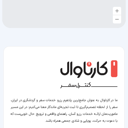
ما در کارناوال به عنوان جامع‌ترین پلتفرم رزرو خدمات سفر و گردشگری در ایران،
سفر را از لحظه‌ تصمیم‌گیری تا ثبت تجربه‌ای ماندگار معنا می‌کنیم؛ در این مسیر‍
ماموریت‌مان اراﺋــﻪ خدمات رزرو آسان، راهنمای واقعی و ترویج حال خوبی‌ست که
با دعوت به حرکت، پویایی و شادی جمعی همراه باشد.