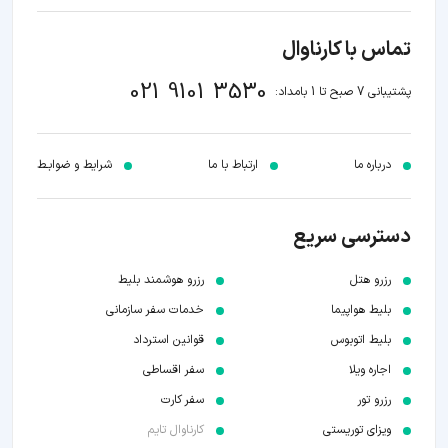
تماس با کارناوال
021 9101 3530
پشتیبانی 7 صبح تا 1 بامداد:
درباره ما
ارتباط با ما
شرایط و ضوابـط
دسترسی سریع
رزرو هتل
رزرو هوشمند بلیط
بلیط هواپیما
خدمات سفر سازمانی
بلیط اتوبوس
قوانین استرداد
اجاره ویلا
سفر اقساطی
رزرو تور
سفر کارت
ویزای توریستی
کارناوال تایم