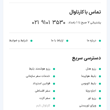
تماس با کارناوال
021 9101 3530
پشتیبانی 7 صبح تا 1 بامداد:
درباره ما
ارتباط با ما
شرایط و ضوابـط
دسترسی سریع
رزرو هتل
رزرو هوشمند بلیط
بلیط هواپیما
خدمات سفر سازمانی
بلیط اتوبوس
قوانین استرداد
اجاره ویلا
سفر اقساطی
رزرو تور
سفر کارت
ویزای توریستی
کارناوال تایم