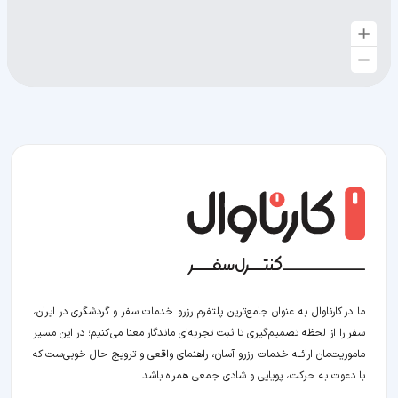
ما در کارناوال به عنوان جامع‌ترین پلتفرم رزرو خدمات سفر و گردشگری در ایران،
سفر را از لحظه‌ تصمیم‌گیری تا ثبت تجربه‌ای ماندگار معنا می‌کنیم؛ در این مسیر‍
ماموریت‌مان اراﺋــﻪ خدمات رزرو آسان، راهنمای واقعی و ترویج حال خوبی‌ست که
با دعوت به حرکت، پویایی و شادی جمعی همراه باشد.