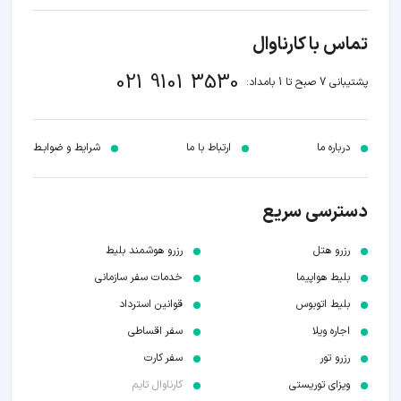
تماس با کارناوال
021 9101 3530
پشتیبانی 7 صبح تا 1 بامداد:
درباره ما
ارتباط با ما
شرایط و ضوابـط
دسترسی سریع
رزرو هتل
رزرو هوشمند بلیط
بلیط هواپیما
خدمات سفر سازمانی
بلیط اتوبوس
قوانین استرداد
اجاره ویلا
سفر اقساطی
رزرو تور
سفر کارت
ویزای توریستی
کارناوال تایم