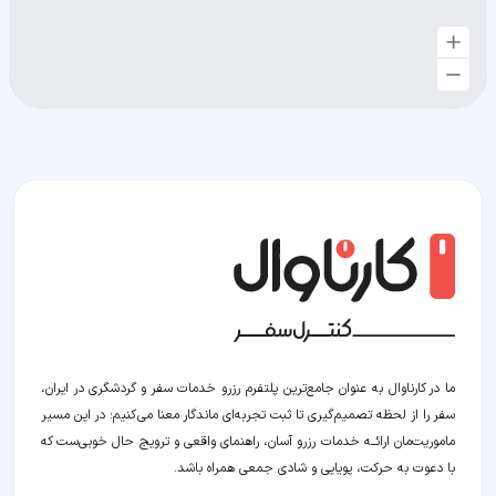
ما در کارناوال به عنوان جامع‌ترین پلتفرم رزرو خدمات سفر و گردشگری در ایران،
سفر را از لحظه‌ تصمیم‌گیری تا ثبت تجربه‌ای ماندگار معنا می‌کنیم؛ در این مسیر‍
ماموریت‌مان اراﺋــﻪ خدمات رزرو آسان، راهنمای واقعی و ترویج حال خوبی‌ست که
با دعوت به حرکت، پویایی و شادی جمعی همراه باشد.