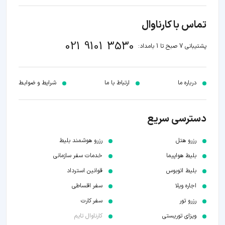
تماس با کارناوال
021 9101 3530
پشتیبانی 7 صبح تا 1 بامداد:
درباره ما
ارتباط با ما
شرایط و ضوابـط
دسترسی سریع
رزرو هتل
رزرو هوشمند بلیط
بلیط هواپیما
خدمات سفر سازمانی
بلیط اتوبوس
قوانین استرداد
اجاره ویلا
سفر اقساطی
رزرو تور
سفر کارت
ویزای توریستی
کارناوال تایم