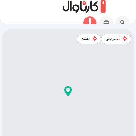
مسیریابی
نقشه
نقشه شهر فورت مدیسون (آیووا)