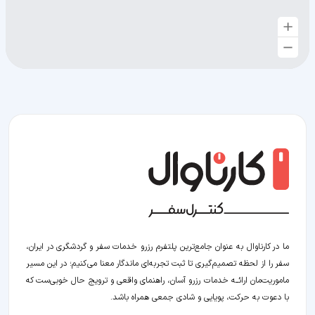
ما در کارناوال به عنوان جامع‌ترین پلتفرم رزرو خدمات سفر و گردشگری در ایران،
سفر را از لحظه‌ تصمیم‌گیری تا ثبت تجربه‌ای ماندگار معنا می‌کنیم؛ در این مسیر‍
ماموریت‌مان اراﺋــﻪ خدمات رزرو آسان، راهنمای واقعی و ترویج حال خوبی‌ست که
با دعوت به حرکت، پویایی و شادی جمعی همراه باشد.