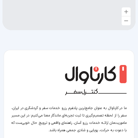
ما در کارناوال به عنوان جامع‌ترین پلتفرم رزرو خدمات سفر و گردشگری در ایران،
سفر را از لحظه‌ تصمیم‌گیری تا ثبت تجربه‌ای ماندگار معنا می‌کنیم؛ در این مسیر‍
ماموریت‌مان اراﺋــﻪ خدمات رزرو آسان، راهنمای واقعی و ترویج حال خوبی‌ست که
با دعوت به حرکت، پویایی و شادی جمعی همراه باشد.