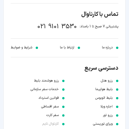
تماس با کارناوال
021 9101 3530
پشتیبانی 7 صبح تا 1 بامداد:
درباره ما
ارتباط با ما
شرایط و ضوابـط
دسترسی سریع
رزرو هتل
رزرو هوشمند بلیط
بلیط هواپیما
خدمات سفر سازمانی
بلیط اتوبوس
قوانین استرداد
اجاره ویلا
سفر اقساطی
رزرو تور
سفر کارت
ویزای توریستی
کارناوال تایم