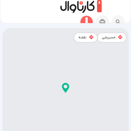
مسیریابی
نقشه
نقشه شهر گریت بند (کانزاس)