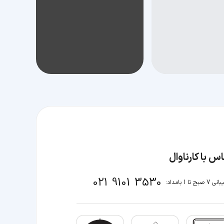
س با کارناوال
021 9101 3530
صبح تا 1 بامداد: