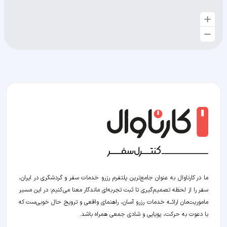
ما در کارناوال به عنوان جامع‌ترین پلتفرم رزرو خدمات سفر و گردشگری در ایران،
سفر را از لحظه‌ تصمیم‌گیری تا ثبت تجربه‌ای ماندگار معنا می‌کنیم؛ در این مسیر‍
ماموریت‌مان اراﺋــﻪ خدمات رزرو آسان، راهنمای واقعی و ترویج حال خوبی‌ست که
با دعوت به حرکت، پویایی و شادی جمعی همراه باشد.