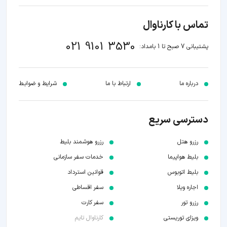
تماس با کارناوال
021 9101 3530
پشتیبانی 7 صبح تا 1 بامداد:
درباره ما
ارتباط با ما
شرایط و ضوابـط
دسترسی سریع
رزرو هتل
رزرو هوشمند بلیط
بلیط هواپیما
خدمات سفر سازمانی
بلیط اتوبوس
قوانین استرداد
اجاره ویلا
سفر اقساطی
رزرو تور
سفر کارت
ویزای توریستی
کارناوال تایم