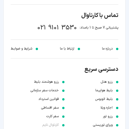
تماس با کارناوال
021 9101 3530
پشتیبانی 7 صبح تا 1 بامداد:
درباره ما
ارتباط با ما
شرایط و ضوابـط
دسترسی سریع
رزرو هتل
رزرو هوشمند بلیط
بلیط هواپیما
خدمات سفر سازمانی
بلیط اتوبوس
قوانین استرداد
اجاره ویلا
سفر اقساطی
رزرو تور
سفر کارت
ویزای توریستی
کارناوال تایم