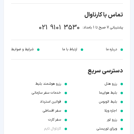
تماس با کارناوال
021 9101 3530
پشتیبانی 7 صبح تا 1 بامداد:
درباره ما
ارتباط با ما
شرایط و ضوابـط
دسترسی سریع
رزرو هتل
رزرو هوشمند بلیط
بلیط هواپیما
خدمات سفر سازمانی
بلیط اتوبوس
قوانین استرداد
اجاره ویلا
سفر اقساطی
رزرو تور
سفر کارت
ویزای توریستی
کارناوال تایم