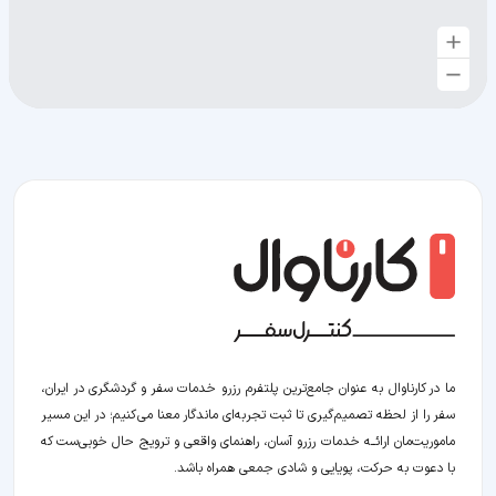
ما در کارناوال به عنوان جامع‌ترین پلتفرم رزرو خدمات سفر و گردشگری در ایران،
سفر را از لحظه‌ تصمیم‌گیری تا ثبت تجربه‌ای ماندگار معنا می‌کنیم؛ در این مسیر‍
ماموریت‌مان اراﺋــﻪ خدمات رزرو آسان، راهنمای واقعی و ترویج حال خوبی‌ست که
با دعوت به حرکت، پویایی و شادی جمعی همراه باشد.