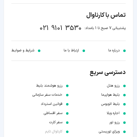
تماس با کارناوال
021 9101 3530
پشتیبانی 7 صبح تا 1 بامداد:
درباره ما
ارتباط با ما
شرایط و ضوابـط
دسترسی سریع
رزرو هتل
رزرو هوشمند بلیط
بلیط هواپیما
خدمات سفر سازمانی
بلیط اتوبوس
قوانین استرداد
اجاره ویلا
سفر اقساطی
رزرو تور
سفر کارت
ویزای توریستی
کارناوال تایم