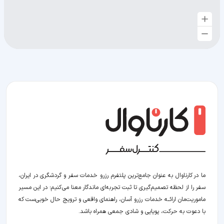
ما در کارناوال به عنوان جامع‌ترین پلتفرم رزرو خدمات سفر و گردشگری در ایران،
سفر را از لحظه‌ تصمیم‌گیری تا ثبت تجربه‌ای ماندگار معنا می‌کنیم؛ در این مسیر‍
ماموریت‌مان اراﺋــﻪ خدمات رزرو آسان، راهنمای واقعی و ترویج حال خوبی‌ست که
با دعوت به حرکت، پویایی و شادی جمعی همراه باشد.