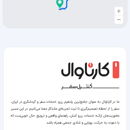
ما در کارناوال به عنوان جامع‌ترین پلتفرم رزرو خدمات سفر و گردشگری در ایران،
سفر را از لحظه‌ تصمیم‌گیری تا ثبت تجربه‌ای ماندگار معنا می‌کنیم؛ در این مسیر‍
ماموریت‌مان اراﺋــﻪ خدمات رزرو آسان، راهنمای واقعی و ترویج حال خوبی‌ست که
با دعوت به حرکت، پویایی و شادی جمعی همراه باشد.