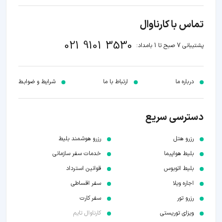
تماس با کارناوال
021 9101 3530
پشتیبانی 7 صبح تا 1 بامداد:
درباره ما
ارتباط با ما
شرایط و ضوابـط
دسترسی سریع
رزرو هتل
رزرو هوشمند بلیط
بلیط هواپیما
خدمات سفر سازمانی
بلیط اتوبوس
قوانین استرداد
اجاره ویلا
سفر اقساطی
رزرو تور
سفر کارت
ویزای توریستی
کارناوال تایم