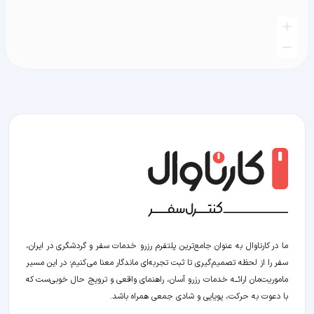
ما در کارناوال به عنوان جامع‌ترین پلتفرم رزرو خدمات سفر و گردشگری در ایران،
سفر را از لحظه‌ تصمیم‌گیری تا ثبت تجربه‌ای ماندگار معنا می‌کنیم؛ در این مسیر‍
ماموریت‌مان اراﺋــﻪ خدمات رزرو آسان، راهنمای واقعی و ترویج حال خوبی‌ست که
با دعوت به حرکت، پویایی و شادی جمعی همراه باشد.