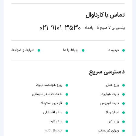
تماس با کارناوال
021 9101 3530
پشتیبانی 7 صبح تا 1 بامداد:
درباره ما
ارتباط با ما
شرایط و ضوابـط
دسترسی سریع
رزرو هتل
رزرو هوشمند بلیط
بلیط هواپیما
خدمات سفر سازمانی
بلیط اتوبوس
قوانین استرداد
اجاره ویلا
سفر اقساطی
رزرو تور
سفر کارت
ویزای توریستی
کارناوال تایم