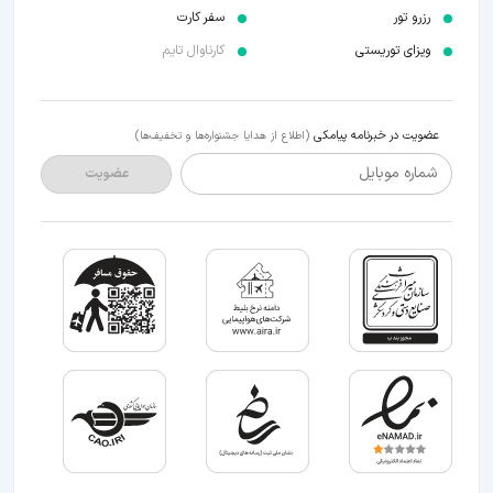
رزرو تور
سفر کارت
ویزای توریستی
کارناوال تایم
عضویت در خبرنامه پیامکی
(اطلاع از هدایا جشنواره‌ها و تخفیف‌ها)
شماره موبایل
عضویت