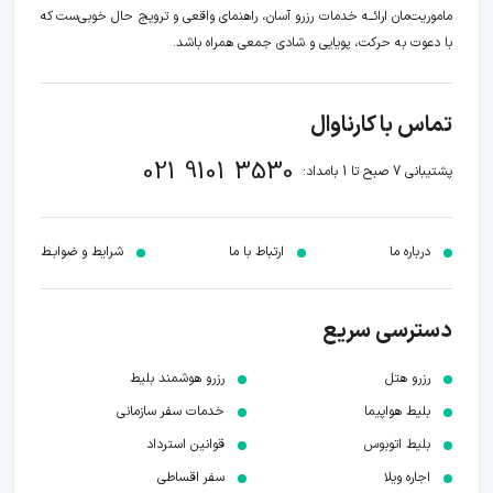
ماموریت‌مان اراﺋــﻪ خدمات رزرو آسان، راهنمای واقعی و ترویج حال خوبی‌ست که
با دعوت به حرکت، پویایی و شادی جمعی همراه باشد.
تماس با کارناوال
021 9101 3530
پشتیبانی 7 صبح تا 1 بامداد:
درباره ما
ارتباط با ما
شرایط و ضوابـط
دسترسی سریع
رزرو هتل
رزرو هوشمند بلیط
بلیط هواپیما
خدمات سفر سازمانی
بلیط اتوبوس
قوانین استرداد
اجاره ویلا
سفر اقساطی