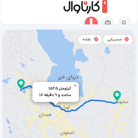
مسیریابی
نقشه
مسیر نیشابور به ارومیه
×
1525 کیلومتر
18 ساعت و 9 دقیقه