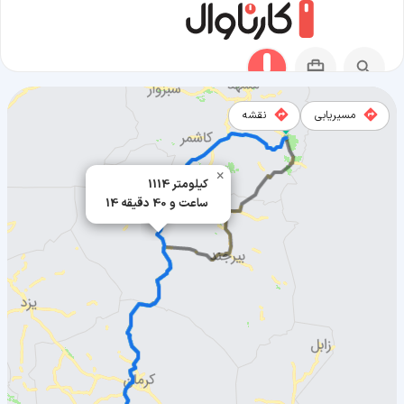
مسیریابی
نقشه
×
مسیر تربت جام به بافت
1114 کیلومتر
14 ساعت و 40 دقیقه