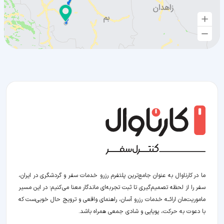
ما در کارناوال به عنوان جامع‌ترین پلتفرم رزرو خدمات سفر و گردشگری در ایران،
سفر را از لحظه‌ تصمیم‌گیری تا ثبت تجربه‌ای ماندگار معنا می‌کنیم؛ در این مسیر‍
ماموریت‌مان اراﺋــﻪ خدمات رزرو آسان، راهنمای واقعی و ترویج حال خوبی‌ست که
با دعوت به حرکت، پویایی و شادی جمعی همراه باشد.