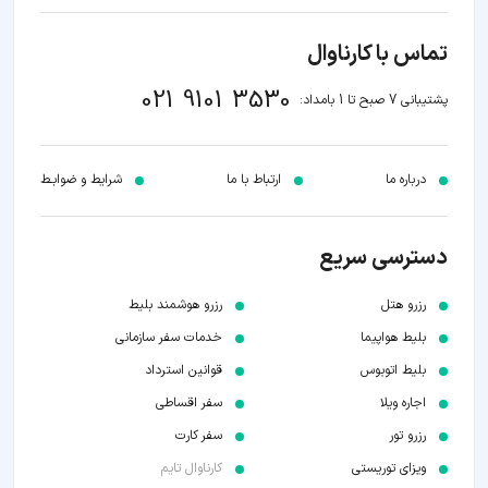
تماس با کارناوال
021 9101 3530
پشتیبانی 7 صبح تا 1 بامداد:
درباره ما
ارتباط با ما
شرایط و ضوابـط
دسترسی سریع
رزرو هتل
رزرو هوشمند بلیط
بلیط هواپیما
خدمات سفر سازمانی
بلیط اتوبوس
قوانین استرداد
اجاره ویلا
سفر اقساطی
رزرو تور
سفر کارت
ویزای توریستی
کارناوال تایم