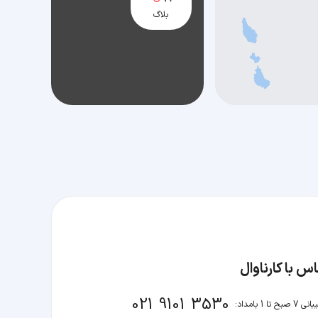
بلاگ
س با کارناوال
021 9101 3530
صبح تا 1 بامداد: