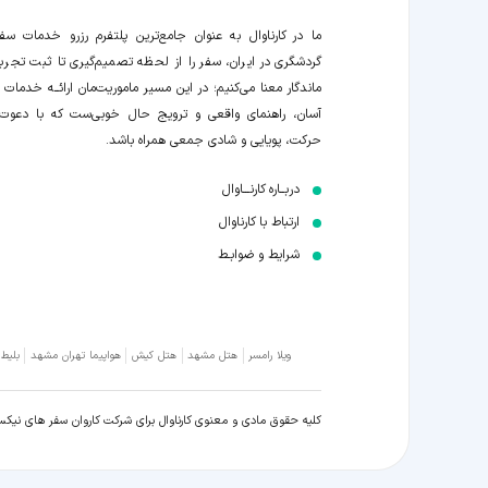
ما در کارناوال به عنوان جامع‌ترین پلتفرم رزرو خدمات سف
گردشگری در ایران، سفر را از لحظه‌ تصمیم‌گیری تا ثبت تجربه
ماندگار معنا می‌کنیم؛ در این مسیر‍ ماموریت‌مان اراﺋــﻪ خدمات ر
آسان، راهنمای واقعی و ترویج حال خوبی‌ست که با دعوت
حرکت، پویایی و شادی جمعی همراه باشد.
دربــاره کارنـــاوال
ارتباط با کارناوال
شرایط و ضوابـط
ویلا رامسر
هتل مشهد
هتل کیش
هواپیما تهران مشهد
بلیط
کلیه حقوق مادی و معنوی کارناوال برای شرکت کاروان سفر های نیک