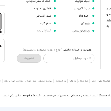
بلیط هواپیما
خدمات سفر سازمانی
ر و
بلیط اتوبوس
قوانین استرداد
‌ای
اجاره ویلا
سفر اقساطی
زرو
رزرو تور
سفر کارت
 به
ویزای توریستی
کارناوال تایم
عضویت در خبرنامه پیامکی
(اطلاع از هدایا جشنواره‌ها و تخفیف‌ها)
شماره موبایل
عضویت
 هواپیما تهران کیش
ویلا شمال
تور ژاپن
تور استانبول
سوئیت مشهد
هتل تهران
هواپیما تهران اهواز
ات
سام محفوظ است. استفاده از محتوای سایت تنها در صورت پذیرش
شرایط و ضوابط
امکان پذیر است.