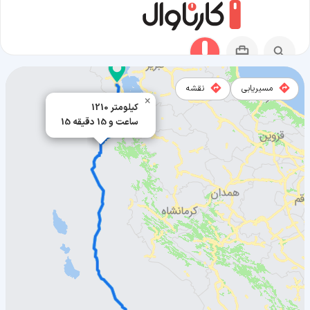
مسیریابی
نقشه
×
1210 کیلومتر
15 ساعت و 15 دقیقه
مسیر آبادان به ارومیه