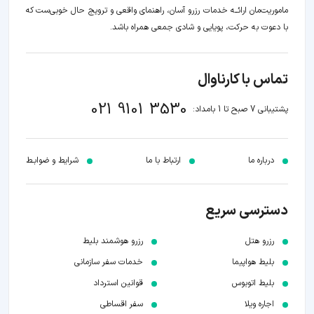
ماموریت‌مان اراﺋــﻪ خدمات رزرو آسان، راهنمای واقعی و ترویج حال خوبی‌ست که
با دعوت به حرکت، پویایی و شادی جمعی همراه باشد.
تماس با کارناوال
021 9101 3530
پشتیبانی 7 صبح تا 1 بامداد:
درباره ما
ارتباط با ما
شرایط و ضوابـط
دسترسی سریع
رزرو هتل
رزرو هوشمند بلیط
بلیط هواپیما
خدمات سفر سازمانی
بلیط اتوبوس
قوانین استرداد
اجاره ویلا
سفر اقساطی