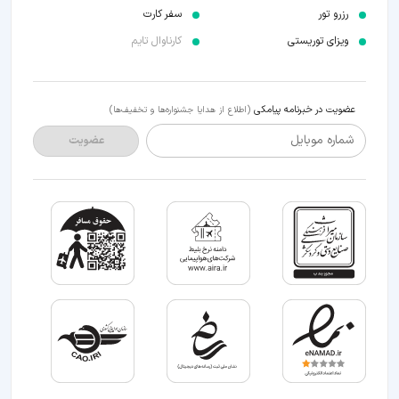
رزرو تور
سفر کارت
ویزای توریستی
کارناوال تایم
عضویت در خبرنامه پیامکی
(اطلاع از هدایا جشنواره‌ها و تخفیف‌ها)
شماره موبایل
عضویت