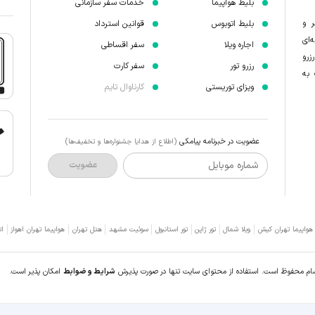
بلیط هواپیما
خدمات سفر سازمانی
ر و
بلیط اتوبوس
قوانین استرداد
‌ای
اجاره ویلا
سفر اقساطی
زرو
رزرو تور
سفر کارت
 به
ویزای توریستی
کارناوال تایم
عضویت در خبرنامه پیامکی
(اطلاع از هدایا جشنواره‌ها و تخفیف‌ها)
شماره موبایل
عضویت
 هواپیما تهران کیش
ویلا شمال
تور ژاپن
تور استانبول
سوئیت مشهد
هتل تهران
هواپیما تهران اهواز
ات
سام محفوظ است. استفاده از محتوای سایت تنها در صورت پذیرش
شرایط و ضوابط
امکان پذیر است.