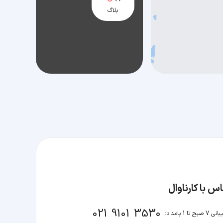
بلاگ
س با کارناوال
021 9101 3530
صبح تا 1 بامداد: