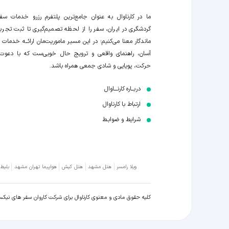
ما در کارناوال به عنوان جامع‌ترین پلتفرم رزرو خدمات سف
گردشگری در ایران، سفر را از لحظه‌ تصمیم‌گیری تا ثبت تجربه
ماندگار معنا می‌کنیم؛ در این مسیر‍ ماموریت‌مان اراﺋــﻪ خدمات ر
آسان، راهنمای واقعی و ترویج حال خوبی‌ست که با دعوت
حرکت، پویایی و شادی جمعی همراه باشد.
دربــاره کارنـــاوال
ارتباط با کارناوال
شرایط و ضوابـط
ویلا رامسر
هتل مشهد
هتل کیش
هواپیما تهران مشهد
بلیط
کلیه حقوق مادی و معنوی کارناوال برای شرکت کاروان سفر های نیک