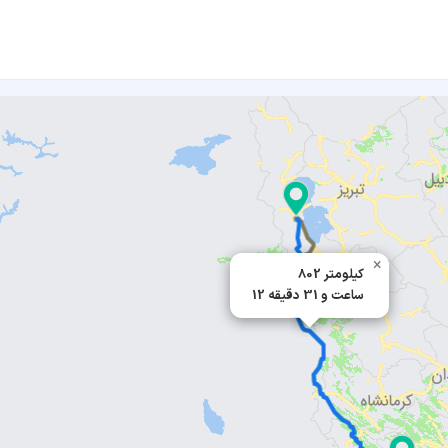
×
802 کیلومتر
12 ساعت و 31 دقیقه