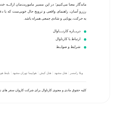
ماندگار معنا می‌کنیم؛ در این مسیر‍ ماموریت‌مان اراﺋــﻪ خد
رزرو آسان، راهنمای واقعی و ترویج حال خوبی‌ست که با د
به حرکت، پویایی و شادی جمعی همراه باشد.
دربــاره کارنـــاوال
ارتباط با کارناوال
شرایط و ضوابـط
ویلا رامسر
هتل مشهد
هتل کیش
هواپیما تهران مشهد
بلیط هوا
کلیه حقوق مادی و معنوی کارناوال برای شرکت کاروان سفر های 