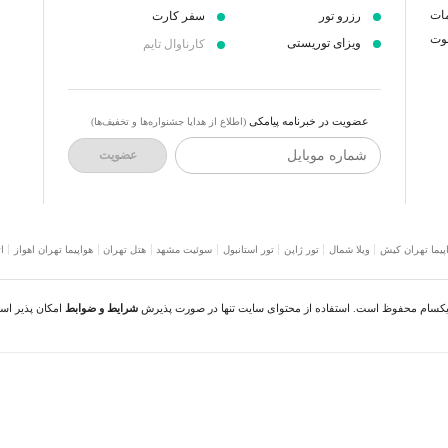
مات
رزرو تور
سفر کارت
عوت
ویزای توریستی
کارناوال تایم
عضویت در خبرنامه پیامکی
(اطلاع از هدایا جشنواره‌ها و تخفیف‌ها)
شماره موبایل
عضویت
پیما تهران کیش
ویلا شمال
تور ژاپن
تور استانبول
سوئیت مشهد
هتل تهران
هواپیما تهران اهواز
ا
نیکسام محفوظ است. استفاده از محتوای سایت تنها در صورت پذیرش
شرایط و ضوابط
امکان پذیر اس