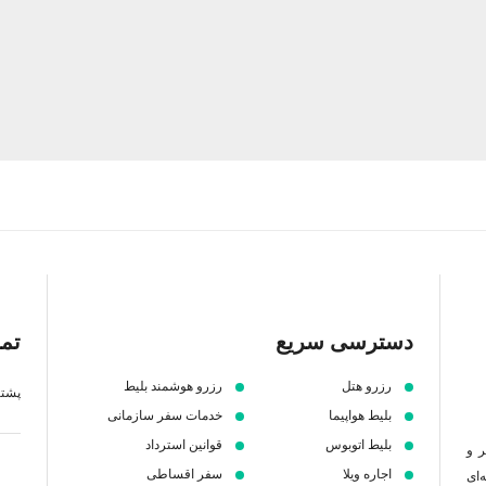
دسترسی سریع
تما
رزرو هتل
رزرو هوشمند بلیط
پشتیبانی 7 ص
بلیط هواپیما
خدمات سفر سازمانی
بلیط اتوبوس
قوانین استرداد
ر و
اجاره ویلا
سفر اقساطی
‌ای