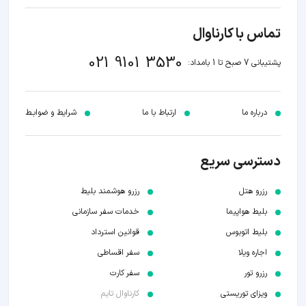
تماس با کارناوال
021 9101 3530
پشتیبانی 7 صبح تا 1 بامداد:
درباره ما
ارتباط با ما
شرایط و ضوابـط
دسترسی سریع
رزرو هتل
رزرو هوشمند بلیط
بلیط هواپیما
خدمات سفر سازمانی
بلیط اتوبوس
قوانین استرداد
اجاره ویلا
سفر اقساطی
رزرو تور
سفر کارت
ویزای توریستی
کارناوال تایم