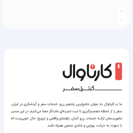
ما در کارناوال به عنوان جامع‌ترین پلتفرم رزرو خدمات سفر و گردشگری در ایران،
سفر را از لحظه‌ تصمیم‌گیری تا ثبت تجربه‌ای ماندگار معنا می‌کنیم؛ در این مسیر‍
ماموریت‌مان اراﺋــﻪ خدمات رزرو آسان، راهنمای واقعی و ترویج حال خوبی‌ست که
با دعوت به حرکت، پویایی و شادی جمعی همراه باشد.