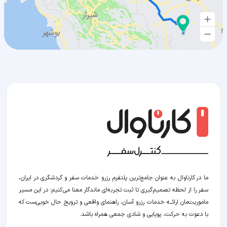
ما در کارناوال به عنوان جامع‌ترین پلتفرم رزرو خدمات سفر و گردشگری در ایران،
سفر را از لحظه‌ تصمیم‌گیری تا ثبت تجربه‌ای ماندگار معنا می‌کنیم؛ در این مسیر‍
ماموریت‌مان اراﺋــﻪ خدمات رزرو آسان، راهنمای واقعی و ترویج حال خوبی‌ست که
با دعوت به حرکت، پویایی و شادی جمعی همراه باشد.