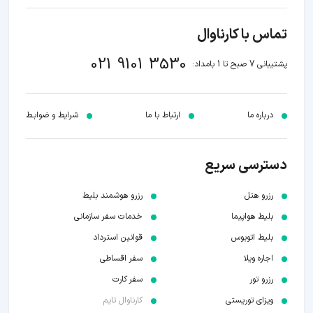
تماس با کارناوال
021 9101 3530
پشتیبانی 7 صبح تا 1 بامداد:
درباره ما
ارتباط با ما
شرایط و ضوابـط
دسترسی سریع
رزرو هتل
رزرو هوشمند بلیط
بلیط هواپیما
خدمات سفر سازمانی
بلیط اتوبوس
قوانین استرداد
اجاره ویلا
سفر اقساطی
رزرو تور
سفر کارت
ویزای توریستی
کارناوال تایم