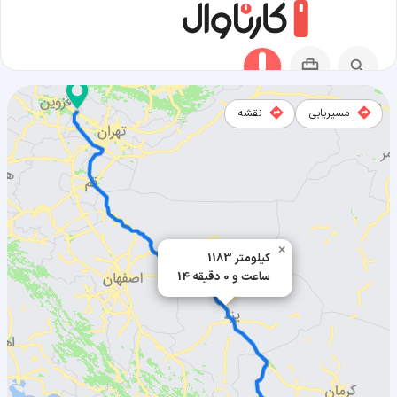
مسیریابی
نقشه
مسیر آبیک به بافت
×
1183 کیلومتر
14 ساعت و 0 دقیقه