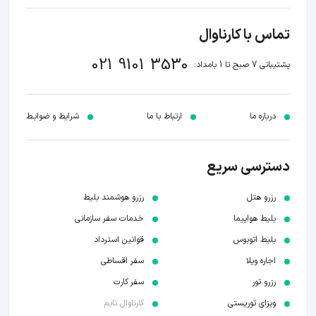
تماس با کارناوال
021 9101 3530
پشتیبانی 7 صبح تا 1 بامداد:
درباره ما
ارتباط با ما
شرایط و ضوابـط
دسترسی سریع
رزرو هتل
رزرو هوشمند بلیط
بلیط هواپیما
خدمات سفر سازمانی
بلیط اتوبوس
قوانین استرداد
اجاره ویلا
سفر اقساطی
رزرو تور
سفر کارت
ویزای توریستی
کارناوال تایم