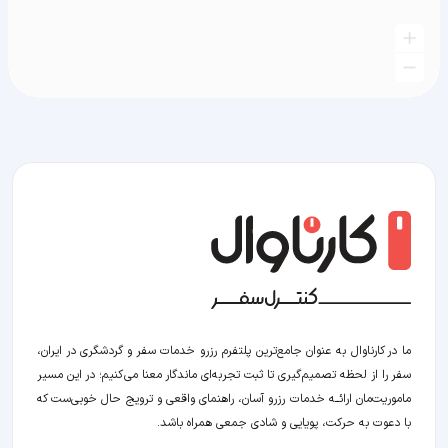
ما در کارناوال به عنوان جامع‌ترین پلتفرم رزرو خدمات سفر و گردشگری در ایران،
سفر را از لحظه‌ تصمیم‌گیری تا ثبت تجربه‌ای ماندگار معنا می‌کنیم؛ در این مسیر‍
ماموریت‌مان اراﺋــﻪ خدمات رزرو آسان، راهنمای واقعی و ترویج حال خوبی‌ست که
با دعوت به حرکت، پویایی و شادی جمعی همراه باشد.