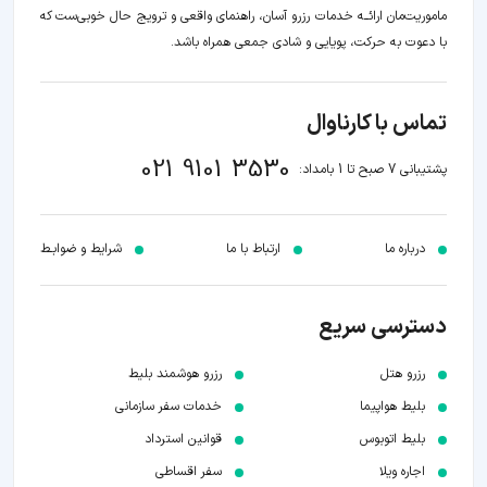
ماموریت‌مان اراﺋــﻪ خدمات رزرو آسان، راهنمای واقعی و ترویج حال خوبی‌ست که
با دعوت به حرکت، پویایی و شادی جمعی همراه باشد.
تماس با کارناوال
021 9101 3530
پشتیبانی 7 صبح تا 1 بامداد:
درباره ما
ارتباط با ما
شرایط و ضوابـط
دسترسی سریع
رزرو هتل
رزرو هوشمند بلیط
بلیط هواپیما
خدمات سفر سازمانی
بلیط اتوبوس
قوانین استرداد
اجاره ویلا
سفر اقساطی