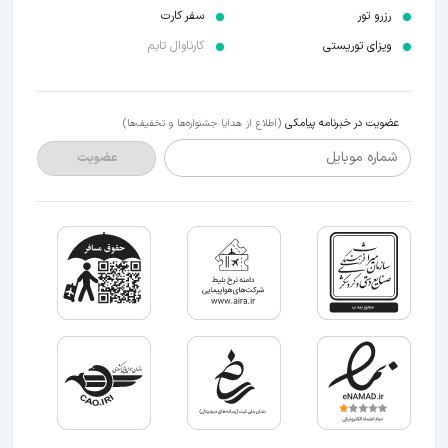
رزرو تور
سفر کارت
ویزای توریستی
کارناوال تایم
عضویت در خبرنامه پیامکی
(اطلاع از هدایا جشنواره‌ها و تخفیف‌ها)
شماره موبایل
عضویت