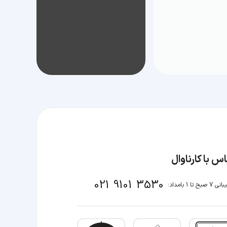
س با کارناوال
021 9101 3530
صبح تا 1 بامداد: