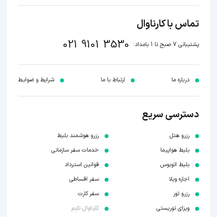
تماس با کارناوال
021 9101 3530
پشتیبانی 7 صبح تا 1 بامداد:
درباره ما
ارتباط با ما
شرایط و ضوابـط
دسترسی سریع
رزرو هتل
رزرو هوشمند بلیط
بلیط هواپیما
خدمات سفر سازمانی
بلیط اتوبوس
قوانین استرداد
اجاره ویلا
سفر اقساطی
رزرو تور
سفر کارت
ویزای توریستی
کارناوال تایم