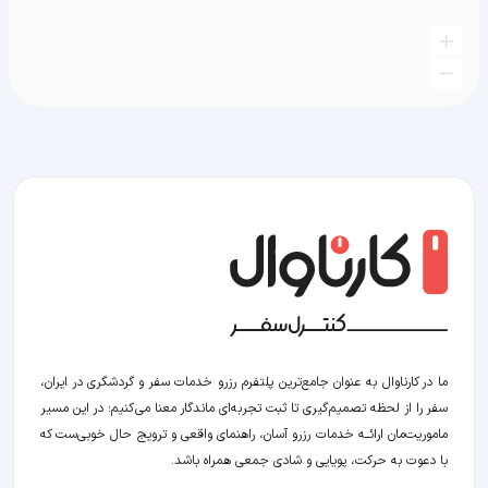
ما در کارناوال به عنوان جامع‌ترین پلتفرم رزرو خدمات سفر و گردشگری در ایران،
سفر را از لحظه‌ تصمیم‌گیری تا ثبت تجربه‌ای ماندگار معنا می‌کنیم؛ در این مسیر‍
ماموریت‌مان اراﺋــﻪ خدمات رزرو آسان، راهنمای واقعی و ترویج حال خوبی‌ست که
با دعوت به حرکت، پویایی و شادی جمعی همراه باشد.