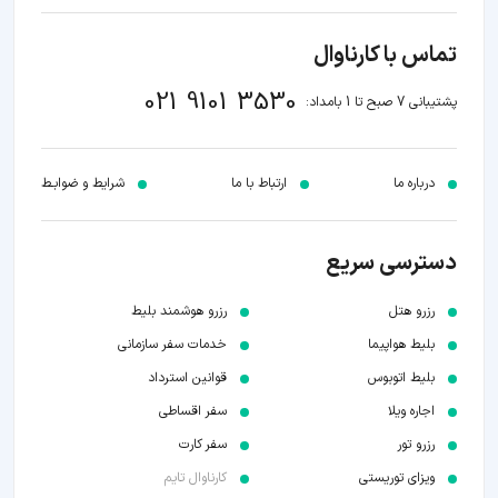
تماس با کارناوال
021 9101 3530
پشتیبانی 7 صبح تا 1 بامداد:
درباره ما
ارتباط با ما
شرایط و ضوابـط
دسترسی سریع
رزرو هتل
رزرو هوشمند بلیط
بلیط هواپیما
خدمات سفر سازمانی
بلیط اتوبوس
قوانین استرداد
اجاره ویلا
سفر اقساطی
رزرو تور
سفر کارت
ویزای توریستی
کارناوال تایم