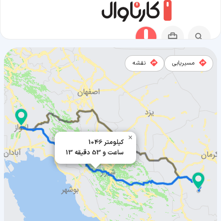
مسیریابی
نقشه
مسیر اهواز به بافت
×
1046 کیلومتر
13 ساعت و 53 دقیقه