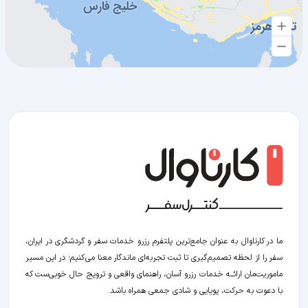
ما در کارناوال به عنوان جامع‌ترین پلتفرم رزرو خدمات سفر و گردشگری در ایران،
سفر را از لحظه‌ تصمیم‌گیری تا ثبت تجربه‌ای ماندگار معنا می‌کنیم؛ در این مسیر‍
ماموریت‌مان اراﺋــﻪ خدمات رزرو آسان، راهنمای واقعی و ترویج حال خوبی‌ست که
با دعوت به حرکت، پویایی و شادی جمعی همراه باشد.