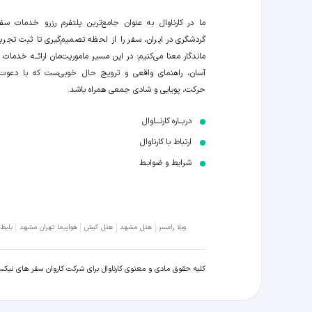
ما در کارناوال به عنوان جامع‌ترین پلتفرم رزرو خدمات سف
گردشگری در ایران، سفر را از لحظه‌ تصمیم‌گیری تا ثبت تجربه
ماندگار معنا می‌کنیم؛ در این مسیر‍ ماموریت‌مان اراﺋــﻪ خدمات ر
آسان، راهنمای واقعی و ترویج حال خوبی‌ست که با دعوت
حرکت، پویایی و شادی جمعی همراه باشد.
دربــاره کارنـــاوال
ارتباط با کارناوال
شرایط و ضوابـط
ویلا رامسر
هتل مشهد
هتل کیش
هواپیما تهران مشهد
بلیط
کلیه حقوق مادی و معنوی کارناوال برای شرکت کاروان سفر های نیک