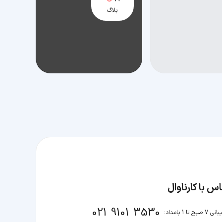
بلاگ
س با کارناوال
021 9101 3530
صبح تا 1 بامداد: