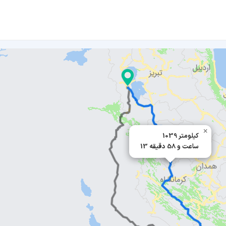
×
1039 کیلومتر
13 ساعت و 58 دقیقه