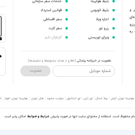
بلیط هواپیما
خدمات سفر سازمانی
ر و
بلیط اتوبوس
قوانین استرداد
‌ای
اجاره ویلا
سفر اقساطی
زرو
رزرو تور
سفر کارت
 به
ویزای توریستی
کارناوال تایم
عضویت در خبرنامه پیامکی
(اطلاع از هدایا جشنواره‌ها و تخفیف‌ها)
شماره موبایل
عضویت
 هواپیما تهران کیش
ویلا شمال
تور ژاپن
تور استانبول
سوئیت مشهد
هتل تهران
هواپیما تهران اهواز
ات
سام محفوظ است. استفاده از محتوای سایت تنها در صورت پذیرش
شرایط و ضوابط
امکان پذیر است.