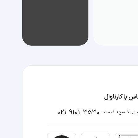
س با کارناوال
021 9101 3530
صبح تا 1 بامداد: