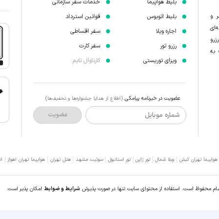
بلیط هواپیما
خدمات سفر سازمانی
ر و
بلیط اتوبوس
قوانین استرداد
‌ای
اجاره ویلا
سفر اقساطی
زرو
رزرو تور
سفر کارت
 به
ویزای توریستی
کارناوال تایم
عضویت در خبرنامه پیامکی
(اطلاع از هدایا جشنواره‌ها و تخفیف‌ها)
شماره موبایل
عضویت
 هواپیما تهران کیش
ویلا شمال
تور ژاپن
تور استانبول
سوئیت مشهد
هتل تهران
هواپیما تهران اهواز
ات
سام محفوظ است. استفاده از محتوای سایت تنها در صورت پذیرش
شرایط و ضوابط
امکان پذیر است.