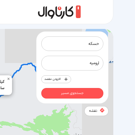
مسیر حسکه به ارومیه
×
افزودن مقصد
557 ک
8 ساعت
جستجوی مسیر
نقشه