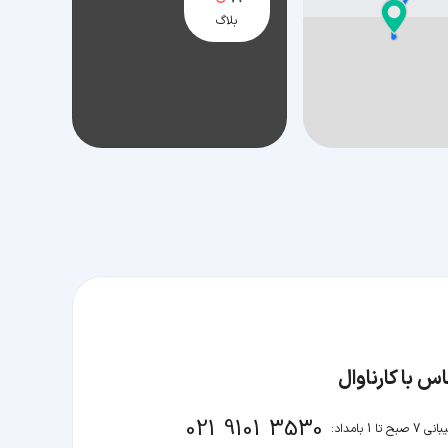
بلاگ
س با کارناوال
021 9101 3530
صبح تا 1 بامداد: