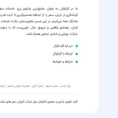
ما در کارناوال به عنوان جامع‌ترین پلتفرم رزرو خدمات سف
گردشگری در ایران، سفر را از لحظه‌ تصمیم‌گیری تا ثبت تجربه
ماندگار معنا می‌کنیم؛ در این مسیر‍ ماموریت‌مان اراﺋــﻪ خدمات ر
آسان، راهنمای واقعی و ترویج حال خوبی‌ست که با دعوت
حرکت، پویایی و شادی جمعی همراه باشد.
دربــاره کارنـــاوال
ارتباط با کارناوال
شرایط و ضوابـط
ویلا رامسر
هتل مشهد
هتل کیش
هواپیما تهران مشهد
بلیط
کلیه حقوق مادی و معنوی کارناوال برای شرکت کاروان سفر های نیک