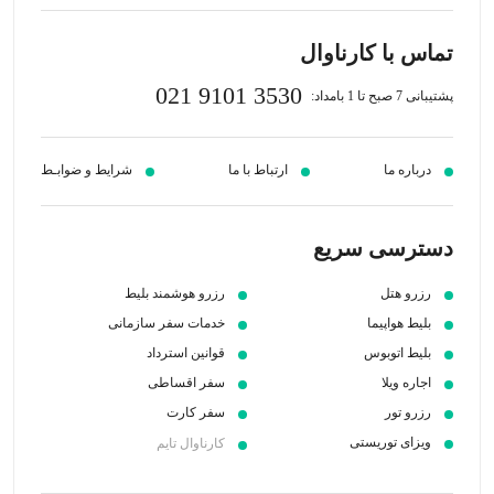
تماس با کارناوال
021 9101 3530
پشتیبانی 7 صبح تا 1 بامداد:
درباره ما
ارتباط با ما
شرایط و ضوابـط
دسترسی سریع
رزرو هتل
رزرو هوشمند بلیط
بلیط هواپیما
خدمات سفر سازمانی
بلیط اتوبوس
قوانین استرداد
اجاره ویلا
سفر اقساطی
رزرو تور
سفر کارت
ویزای توریستی
کارناوال تایم