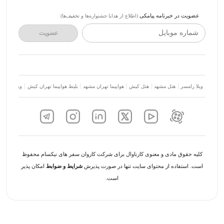
عضویت در خبرنامه پیامکی
(اطلاع از هدایا جشنواره‌ها و تخفیف‌ها)
شماره موبایل
عضویت
ویلا رامسر
هتل مشهد
هتل کیش
هواپیما تهران مشهد
بلیط هواپیما تهران کیش
ویلا شمال
کلیه حقوق مادی و معنوی کارناوال برای شرکت کاروان سفر های نیکسام محفوظ
است. استفاده از محتوای سایت تنها در صورت پذیرش
شرایط و ضوابط
امکان پذیر
است.