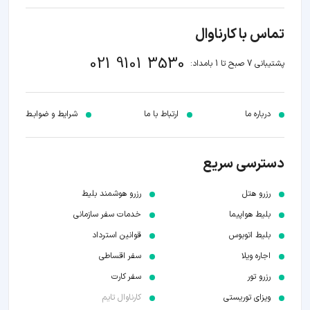
تماس با کارناوال
021 9101 3530
پشتیبانی 7 صبح تا 1 بامداد:
درباره ما
ارتباط با ما
شرایط و ضوابـط
دسترسی سریع
رزرو هتل
رزرو هوشمند بلیط
بلیط هواپیما
خدمات سفر سازمانی
بلیط اتوبوس
قوانین استرداد
اجاره ویلا
سفر اقساطی
رزرو تور
سفر کارت
ویزای توریستی
کارناوال تایم